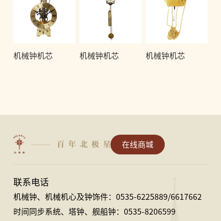
机械钟机芯
机械钟机芯
机械钟机芯
在线商城
联系电话
机械钟、机械机心及钟饰件：0535-6225889/6617662
时间同步系统、塔钟、舰船钟：0535-8206599