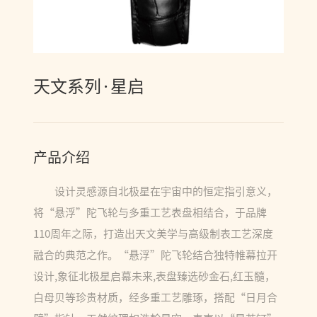
天文系列·星启
产品介绍
设计灵感源自北极星在宇宙中的恒定指引意义，
将“悬浮”陀飞轮与多重工艺表盘相结合，于品牌
110周年之际，打造出天文美学与高级制表工艺深度
融合的典范之作。“悬浮”陀飞轮结合独特帷幕拉开
设计,象征北极星启幕未来,表盘臻选砂金石,红玉髓，
白母贝等珍贵材质，经多重工艺雕琢，搭配“日月合