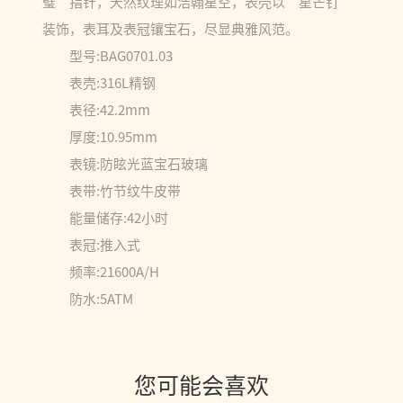
璧”指针，天然纹理如浩翰星空，表壳以“星芒钉”
装饰，表耳及表冠镶宝石，尽显典雅风范。
型号:BAG0701.03
表壳:316L精钢
表径:42.2mm
厚度:10.95mm
表镜:防眩光蓝宝石玻璃
表带:竹节纹牛皮带
能量储存:42小时
表冠:推入式
频率:21600A/H
防水:5ATM
您可能会喜欢