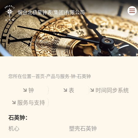
烟台北极星钟表(集团)有限公司
您所在位置—
首页
-
产品与服务
-
钟
-
石英钟
钟
表
时间同步系统
服务与支持
石英钟：
机心
塑壳石英钟